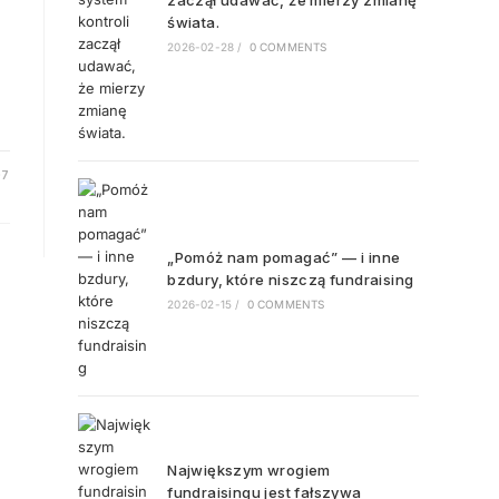
zaczął udawać, że mierzy zmianę
świata.
i
2026-02-28
/
0 COMMENTS
07
„Pomóż nam pomagać” — i inne
bzdury, które niszczą fundraising
2026-02-15
/
0 COMMENTS
Największym wrogiem
fundraisingu jest fałszywa