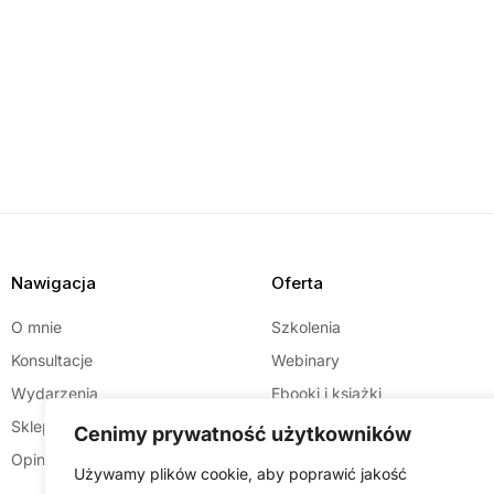
Nawigacja
Oferta
O mnie
Szkolenia
Konsultacje
Webinary
Wydarzenia
Ebooki i książki
Sklep
Targi i konferencje
Cenimy prywatność użytkowników
Opinie
Używamy plików cookie, aby poprawić jakość