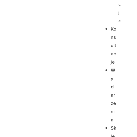
c
j
e
Ko
ns
ult
ac
je
W
y
d
ar
ze
ni
a
Sk
le