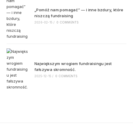
„Pomóż nam pomagać” — i inne bzdury, które
niszczą fundraising
2026-02-15
/
0 COMMENTS
Największym wrogiem fundraisingu jest
fałszywa skromność.
2025-12-15
/
0 COMMENTS