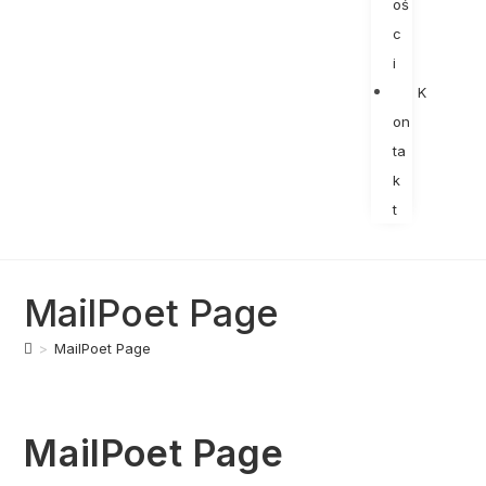
oś
c
i
K
on
ta
k
t
MailPoet Page
>
MailPoet Page
MailPoet Page