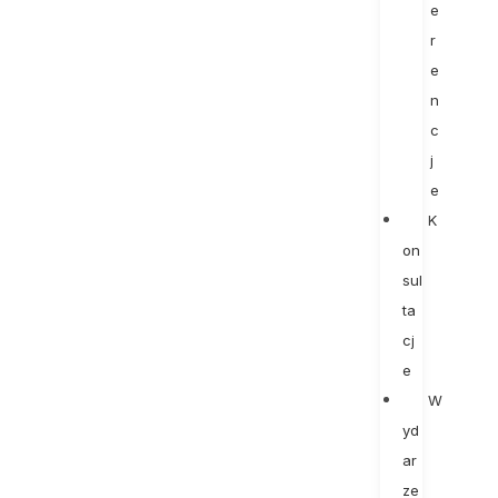
e
r
e
n
c
j
e
K
on
sul
ta
cj
e
W
yd
ar
ze