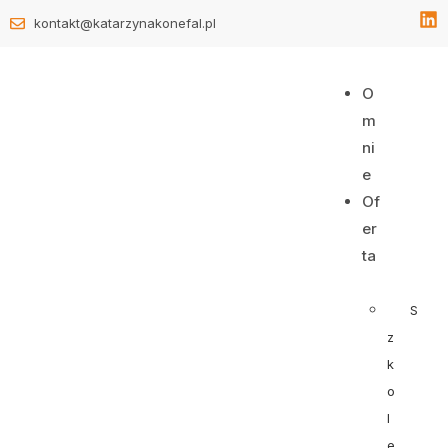
kontakt@katarzynakonefal.pl
O
m
ni
e
Of
er
ta
S
z
k
o
l
e